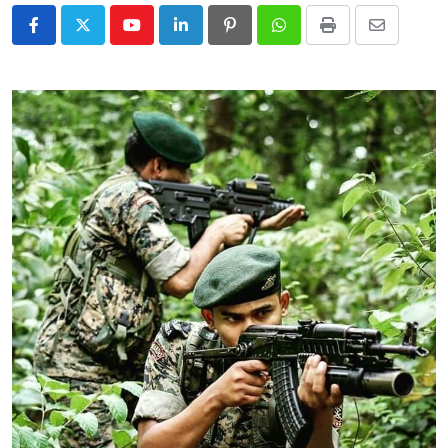
Youtube
LinkedIn
Pinterest
Whatsapp
Print
Share
via
Email