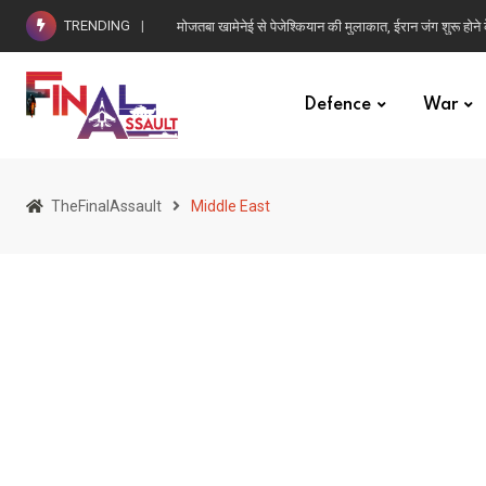
TRENDING
मोजतबा खामेनेई से पेजेश्कियान की मुलाकात, ईरान जंग शुरू होने
Defence
War
TheFinalAssault
Middle East