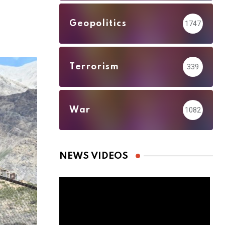
Geopolitics
1747
Terrorism
339
War
1082
NEWS VIDEOS