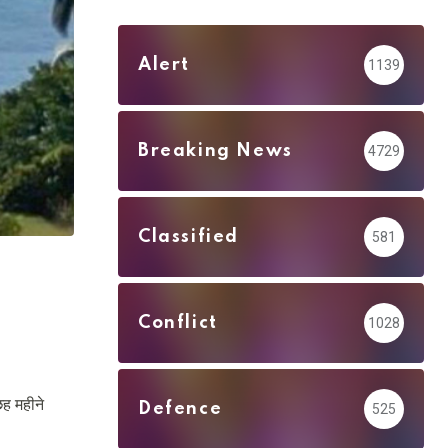
Alert
1139
Breaking News
4729
Classified
581
Conflict
1028
छह महीने
Defence
525