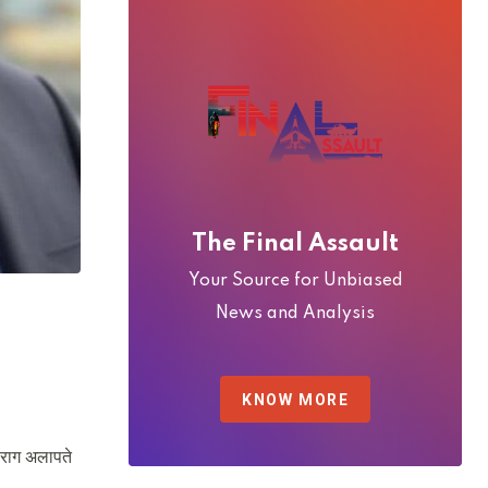
The Final Assault
Your Source for Unbiased
News and Analysis
KNOW MORE
ा राग अलापते