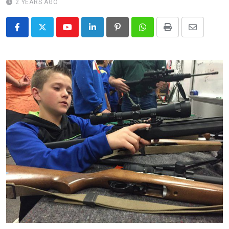
2 YEARS AGO
Youtube
LinkedIn
Pinterest
Whatsapp
Print
Share
via
Email