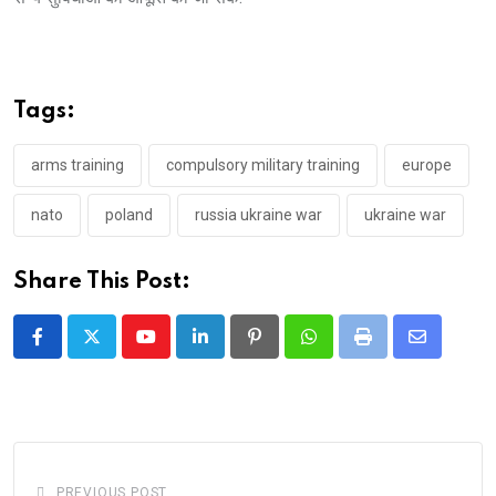
Tags:
arms training
compulsory military training
europe
nato
poland
russia ukraine war
ukraine war
Share This Post:
Youtube
LinkedIn
Pinterest
Whatsapp
Print
Share
via
Email
PREVIOUS POST