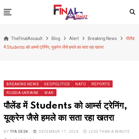
Skip
to
content
Defence
TheFinalAssault
Blog
Alert
Breaking News
पौलेंड
War
में Students को आर्म्स ट्रेनिंग, यूक्रेन जैसे हमले का सता रहा खतरा
Conflict
Geopolitics
Terrorism
BREAKING NEWS
GEOPOLITICS
NATO
REPORTS
Alert
RUSSIA-UKRAINE
WAR
Viral
पौलेंड में Students को आर्म्स ट्रेनिंग,
Classified
यूक्रेन जैसे हमले का सता रहा खतरा
About Us
BY
TFA DESK
DECEMBER 17, 2024
LESS THAN A MINUTE