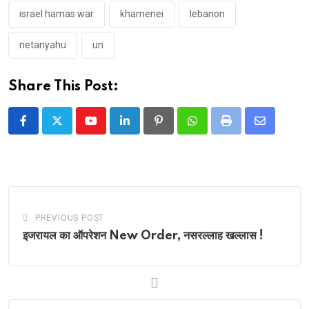
israel hamas war
khamenei
lebanon
netanyahu
un
Share This Post:
Youtube
LinkedIn
Pinterest
Whatsapp
Print
Share
via
Email
PREVIOUS POST
इजरायल का ऑपरेशन New Order, नसरल्लाह खल्लास !