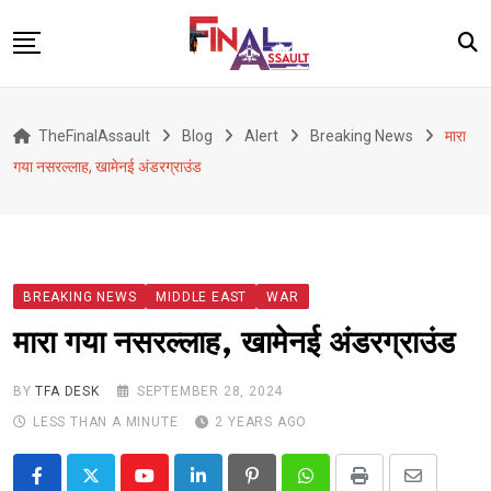
Skip
to
content
Defence
TheFinalAssault
Blog
Alert
Breaking News
मारा
War
गया नसरल्लाह, खामेनई अंडरग्राउंड
Conflict
Geopolitics
Terrorism
BREAKING NEWS
MIDDLE EAST
WAR
Alert
मारा गया नसरल्लाह, खामेनई अंडरग्राउंड
Viral
Classified
BY
TFA DESK
SEPTEMBER 28, 2024
LESS THAN A MINUTE
2 YEARS AGO
About Us
Youtube
LinkedIn
Pinterest
Whatsapp
Print
Share