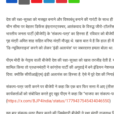
Youtube
LinkedIn
Pinterest
Whatsapp
देश की रक्षा-सुरक्षा को मजबूत बनाने और विश्वबंधु बनाने की गारंटी के साथ ह
चीन सीमा पर बेहतर डिफेंस इंफ्रास्ट्रक्चर, आतंकवाद के विरुद्ध जीरो-टॉलरेंस और 
भारतीय जनता पार्टी (बीजेपी) के ‘संकल्प-पत्र’ का हिस्सा हैं. रविवार को बीजेपी
गृह मंत्री अमित शाह सहित वरिष्ठ मंत्री मौजूद थे. खास बात ये है कि हाल ही
‘डि-न्यूक्लिराइज’ करने को लेकर ‘इंडी अलायंस’ पर जबरदस्त हमला बोला था
पीएम मोदी के नेतृत्व वाली बीजेपी देश की रक्षा-सुरक्षा को खास तरजीह देती है.
शामिल किया तो प्रधानमंत्री ने कांग्रेस पार्टी की अगुवाई में बने इंडियन
दिया. क्योंकि सीपीआई(एम) इंडी अलायंस का हिस्सा है. ऐसे में पूरे देश की निगा
संकल्प-पत्र जारी करने पर बीजेपी ने कहा कि एक बार फिर सत्ता में आए (तीसरी ब
कार्यकर्ताओं को संबोधित करते हुए खुद पीएम ने कहा कि “भाजपा का संकल्प-पत्र
(
https://x.com/BJP4India/status/1779437545434046550
)
इस बार संकल्प-पत्र तैयार करने की जिम्मेदारी बीजेपी ने रक्षा मंत्री राजनाथ