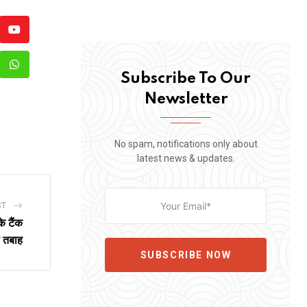
Youtube
erest
Whatsapp
Subscribe To Our
Newsletter
re
il
No spam, notifications only about
latest news & updates.
ST
े टैंक
ा तबाह
SUBSCRIBE NOW