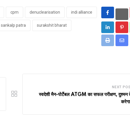
cpm
denuclearisation
indi alliance
sankalp patra
surakshit bharat
LinkedIn
Pint
Print
Sha
via
Ema
NEXT PO
स्वदेशी मैन-पोर्टेबल ATGM का सफल परीक्षण, दुश्मन क
करेग