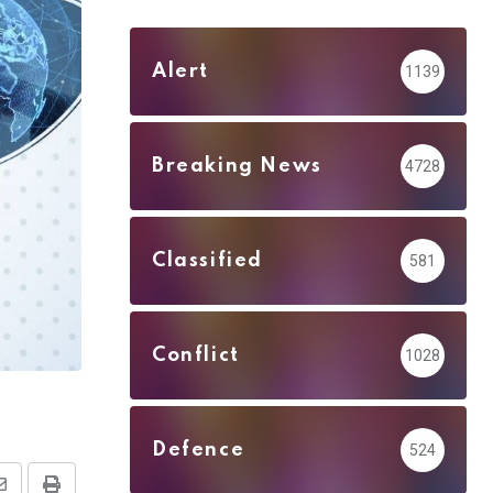
Alert
1139
Breaking News
4728
Classified
581
Conflict
1028
Defence
524