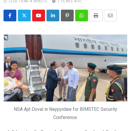
LESS THAN A MINUTE
2 YEARS AGO
Youtube
LinkedIn
Pinterest
Whatsapp
Print
Share
via
Email
NSA Ajit Doval in Naypyidaw for BIMSTEC Security
Conference.