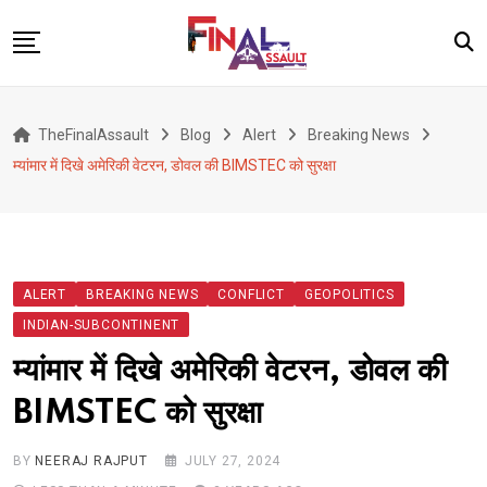
Skip
to
content
Defence
TheFinalAssault
Blog
Alert
Breaking News
War
म्यांमार में दिखे अमेरिकी वेटरन, डोवल की BIMSTEC को सुरक्षा
Conflict
Geopolitics
Terrorism
ALERT
BREAKING NEWS
CONFLICT
GEOPOLITICS
Alert
INDIAN-SUBCONTINENT
Viral
म्यांमार में दिखे अमेरिकी वेटरन, डोवल की
Classified
BIMSTEC को सुरक्षा
About Us
BY
NEERAJ RAJPUT
JULY 27, 2024