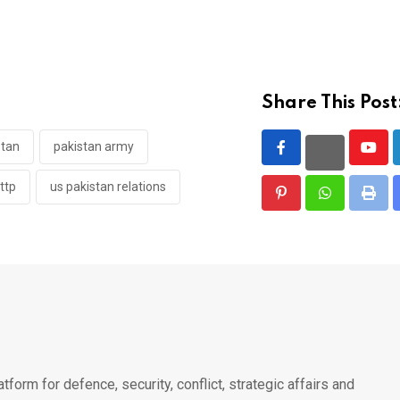
Share This Post
stan
pakistan army
Yout
ttp
us pakistan relations
Pinterest
Whatsapp
Print
atform for defence, security, conflict, strategic affairs and