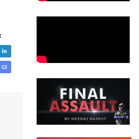
:
ube
LinkedIn
Share
via
Email