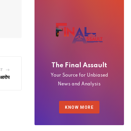
The Final Assault
ST
Your Source for Unbiased
ा आरोप
News and Analysis
KNOW MORE