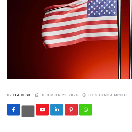
BY
TFA DESK
DECEMBER 22, 2024
LESS THAN A MINUTE
Youtube
LinkedIn
Pinterest
Whatsapp