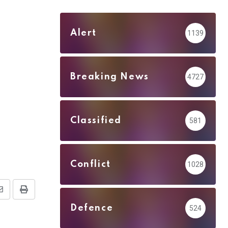
Alert
1139
Breaking News
4727
Classified
581
Conflict
1028
Share
Print
Defence
524
via
Email