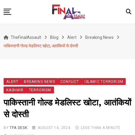
Skip
to
content
Defence
TheFinalAssault
Blog
Alert
Breaking News
War
पाकिस्तानी गोल्ड मेडलिस्ट खोटा, आतंकियों से दोस्ती
Conflict
Geopolitics
Terrorism
ALERT
BREAKING NEWS
CONFLICT
ISLAMIC TERRORISM
Alert
KASHMIR
TERRORISM
Viral
पाकिस्तानी गोल्ड मेडलिस्ट खोटा, आतंकियों
Classified
से दोस्ती
About Us
BY
TFA DESK
AUGUST 14, 2024
LESS THAN A MINUTE