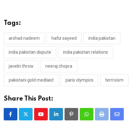
Tags:
arshad nadeem
hafiz sayeed
india pakistan
india pakistan dispute
india pakistan relations
javelin throw
neeraj chopra
pakistani gold medlaist
paris olympics
terrroism
Share This Post:
Youtube
LinkedIn
Pinterest
Whatsapp
Print
Share
via
Email