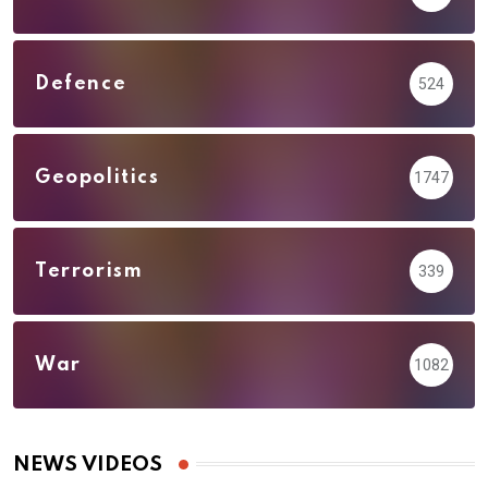
Defence
524
Geopolitics
1747
Terrorism
339
War
1082
NEWS VIDEOS