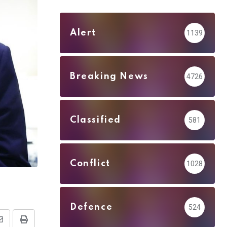
Alert
1139
Breaking News
4726
Classified
581
Conflict
1028
Defence
524
Share
Print