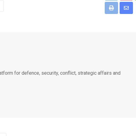
Print
Shar
via
Emai
atform for defence, security, conflict, strategic affairs and