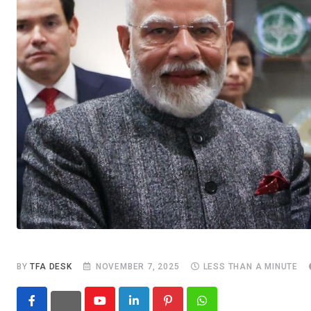
BY
TFA DESK
NOVEMBER 7, 2025
LESS THAN A MINUTE
Youtube
LinkedIn
Pinterest
Whatsapp