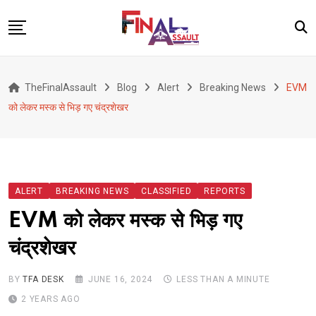
Skip
to
content
Defence
TheFinalAssault
Blog
Alert
Breaking News
EVM
War
को लेकर मस्क से भिड़ गए चंद्रशेखर
Conflict
Geopolitics
Terrorism
ALERT
BREAKING NEWS
CLASSIFIED
REPORTS
Alert
EVM को लेकर मस्क से भिड़ गए
Viral
चंद्रशेखर
Classified
About Us
BY
TFA DESK
JUNE 16, 2024
LESS THAN A MINUTE
2 YEARS AGO