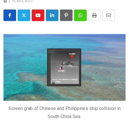
2 YEARS AGO
Youtube
LinkedIn
Pinterest
Whatsapp
Print
Share
via
Email
Screen grab of Chinese and Philippines ship collision in
South China Sea.