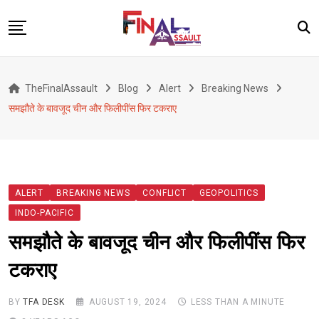
Skip
to
content
Defence
TheFinalAssault
Blog
Alert
Breaking News
War
समझौते के बावजूद चीन और फिलीपींस फिर टकराए
Conflict
Geopolitics
Terrorism
ALERT
BREAKING NEWS
CONFLICT
GEOPOLITICS
Alert
INDO-PACIFIC
Viral
समझौते के बावजूद चीन और फिलीपींस फिर
Classified
टकराए
About Us
BY
TFA DESK
AUGUST 19, 2024
LESS THAN A MINUTE