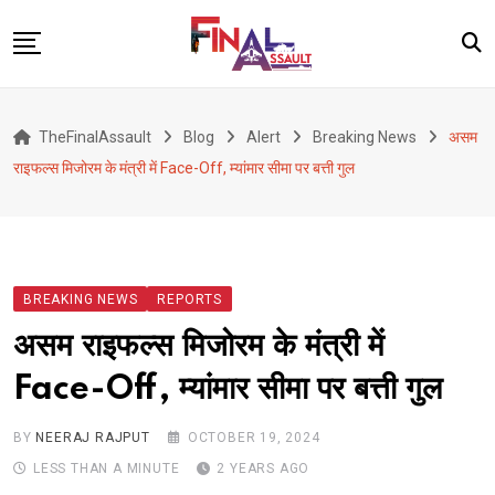
Skip
to
content
Defence
TheFinalAssault
Blog
Alert
Breaking News
असम
War
राइफल्स मिजोरम के मंत्री में Face-Off, म्यांमार सीमा पर बत्ती गुल
Conflict
Geopolitics
Terrorism
BREAKING NEWS
REPORTS
Alert
असम राइफल्स मिजोरम के मंत्री में
Viral
Face-Off, म्यांमार सीमा पर बत्ती गुल
Classified
About Us
BY
NEERAJ RAJPUT
OCTOBER 19, 2024
LESS THAN A MINUTE
2 YEARS AGO