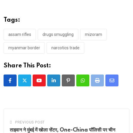
Tags:
assam rifles
drugs smuggling
mizoram
myanmar border
narcotics trade
Share This Post:
Youtube
LinkedIn
Pinterest
Whatsapp
Print
Share
via
Email
PREVIOUS POST
ताइवान ने मुंबई में खोला सेंटर, One-China पॉलिसी पर चीन