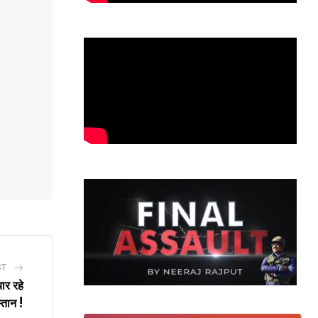
ST
ार रहे
्तान !