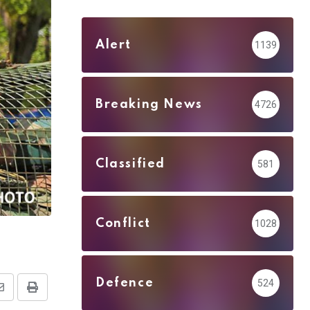
Alert
1139
Breaking News
4726
Classified
581
Conflict
1028
Defence
524
Share
Print