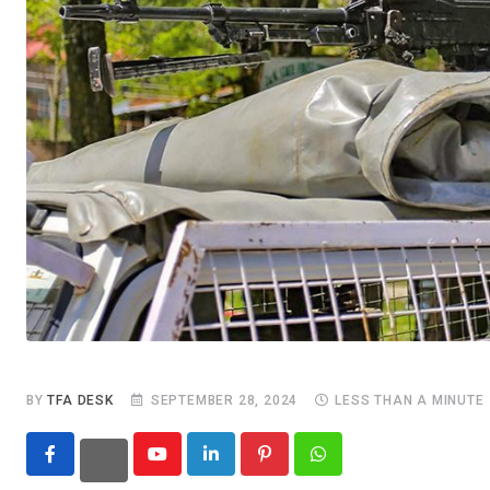
BY
TFA DESK
SEPTEMBER 28, 2024
LESS THAN A MINUTE
Youtube
LinkedIn
Pinterest
Whatsapp