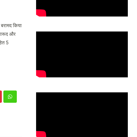
द बरामद किया
 बारूद और
हित 5
nterest
Whatsapp