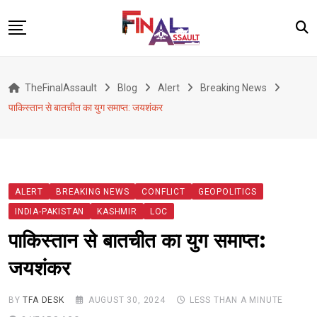
Skip
to
content
Defence
TheFinalAssault
Blog
Alert
Breaking News
War
पाकिस्तान से बातचीत का युग समाप्त: जयशंकर
Conflict
Geopolitics
Terrorism
ALERT
BREAKING NEWS
CONFLICT
GEOPOLITICS
Alert
INDIA-PAKISTAN
KASHMIR
LOC
Viral
पाकिस्तान से बातचीत का युग समाप्त:
Classified
जयशंकर
About Us
BY
TFA DESK
AUGUST 30, 2024
LESS THAN A MINUTE