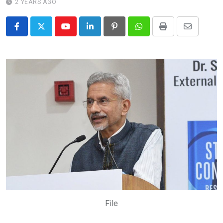
2 YEARS AGO
Youtube
LinkedIn
Pinterest
Whatsapp
Print
Share
via
Email
File