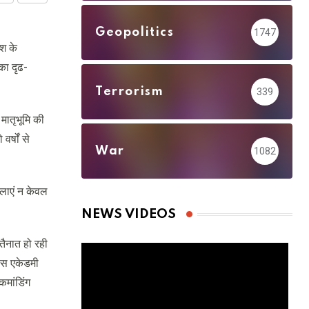
via
Geopolitics
1747
Email
ेश के
का दृढ-
Terrorism
339
 मातृभूमि की
र्षों से
War
1082
िलाएं न केवल
NEWS VIDEOS
 तैनात हो रही
ेंस एकेडमी
 कमांडिंग