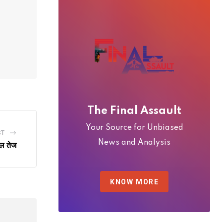
The Final Assault
Your Source for Unbiased
ST
News and Analysis
चल तेज
KNOW MORE