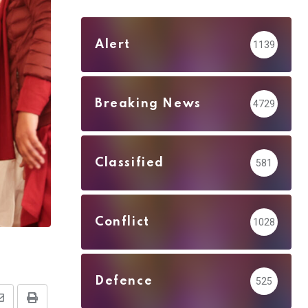
Alert
1139
Breaking News
4729
Classified
581
Conflict
1028
Defence
525
Share
Print