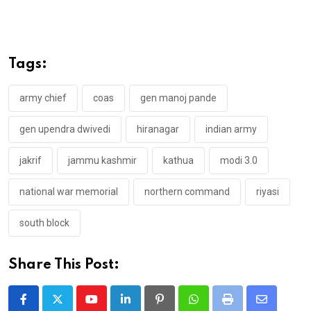
Tags:
army chief
coas
gen manoj pande
gen upendra dwivedi
hiranagar
indian army
jakrif
jammu kashmir
kathua
modi 3.0
national war memorial
northern command
riyasi
south block
Share This Post:
Youtube
LinkedIn
Pinterest
Whatsapp
Print
Share