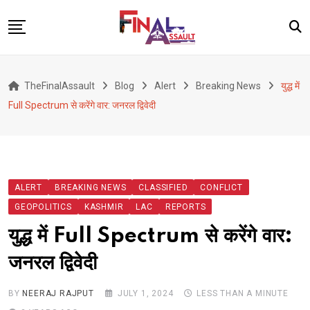
Skip
to
content
Defence
TheFinalAssault
Blog
Alert
Breaking News
युद्ध में
War
Full Spectrum से करेंगे वार: जनरल द्विवेदी
Conflict
Geopolitics
Terrorism
ALERT
BREAKING NEWS
CLASSIFIED
CONFLICT
Alert
GEOPOLITICS
KASHMIR
LAC
REPORTS
Viral
युद्ध में Full Spectrum से करेंगे वार:
Classified
जनरल द्विवेदी
About Us
BY
NEERAJ RAJPUT
JULY 1, 2024
LESS THAN A MINUTE