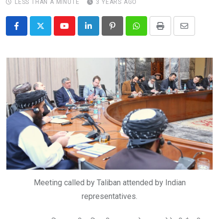
LESS THAN A MINUTE
3 YEARS AGO
Youtube
LinkedIn
Pinterest
Whatsapp
Print
Share
via
Email
Meeting called by Taliban attended by Indian
representatives.