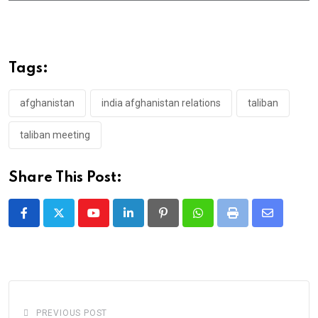
Tags:
afghanistan
india afghanistan relations
taliban
taliban meeting
Share This Post:
Youtube
LinkedIn
Pinterest
Whatsapp
Print
Share
via
Email
PREVIOUS POST