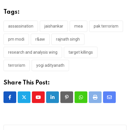
Tags:
assassination
jaishankar
mea
pak terrorism
pm modi
r&aw
rajnath singh
research and analysis wing
target killings
terrorism
yogi adityanath
Share This Post:
Youtube
LinkedIn
Pinterest
Whatsapp
Print
Share
via
Email