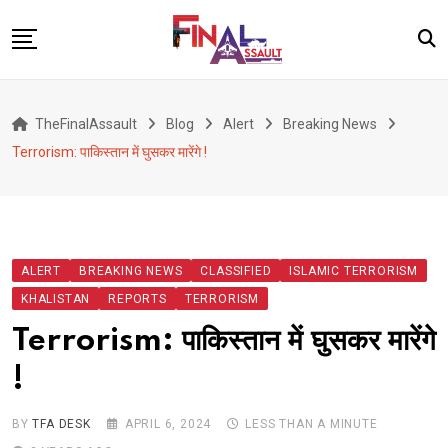
Skip
to
content
Defence
TheFinalAssault
Blog
Alert
Breaking News
War
Terrorism: पाकिस्तान में घुसकर मारेंगे !
Conflict
Geopolitics
Terrorism
ALERT
BREAKING NEWS
CLASSIFIED
ISLAMIC TERRORISM
Alert
KHALISTAN
REPORTS
TERRORISM
Viral
Terrorism: पाकिस्तान में घुसकर मारेंगे
Classified
!
About Us
BY
TFA DESK
APRIL 6, 2024
LESS THAN A MINUTE