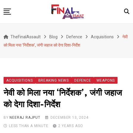
Skip
to
content
Defence
TheFinalAssault
Blog
Defence
Acquisitions
नेवी
War
को मिला नया ‘निर्देशक’, जंगी जहाज को देगा दिशा-निर्देश
Conflict
Geopolitics
Terrorism
ACQUISITIONS
BREAKING NEWS
DEFENCE
WEAPONS
Alert
नेवी को मिला नया ‘निर्देशक’, जंगी जहाज
Viral
को देगा दिशा-निर्देश
Classified
About Us
BY
NEERAJ RAJPUT
DECEMBER 13, 2024
LESS THAN A MINUTE
2 YEARS AGO