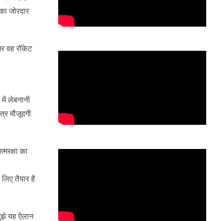
 का जोरदार
अगर वह रॉकेट
में लेबनानी
त्र मौजूदगी
्मरक्षा का
लिए तैयार है.
 मुझे यह ऐलान