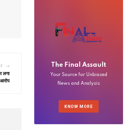
The Final Assault
ST
ा लगा
Your Source for Unbiased
आरोप
News and Analysis
KNOW MORE