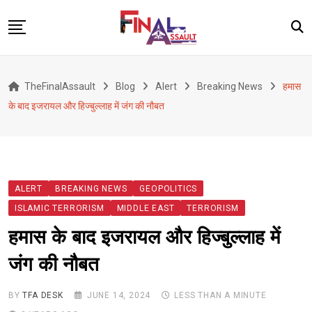
Skip
to
content
Defence
TheFinalAssault
Blog
Alert
Breaking News
हमास
War
के बाद इजरायल और हिज्बुल्लाह में जंग की नौबत
Conflict
Geopolitics
Terrorism
ALERT
BREAKING NEWS
GEOPOLITICS
Alert
ISLAMIC TERRORISM
MIDDLE EAST
TERRORISM
Viral
हमास के बाद इजरायल और हिज्बुल्लाह में
Classified
जंग की नौबत
About Us
BY
TFA DESK
JUNE 14, 2024
LESS THAN A MINUTE