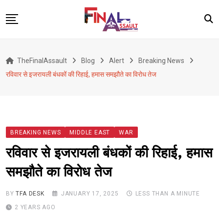
Skip
to
content
Defence
TheFinalAssault
Blog
Alert
Breaking News
War
रविवार से इजरायली बंधकों की रिहाई, हमास समझौते का विरोध तेज
Conflict
Geopolitics
Terrorism
BREAKING NEWS
MIDDLE EAST
WAR
Alert
रविवार से इजरायली बंधकों की रिहाई, हमास
Viral
समझौते का विरोध तेज
Classified
About Us
BY
TFA DESK
JANUARY 17, 2025
LESS THAN A MINUTE
2 YEARS AGO