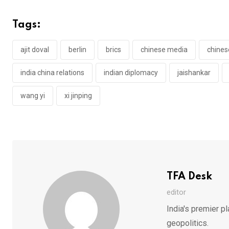
Tags:
ajit doval
berlin
brics
chinese media
chines
india china relations
indian diplomacy
jaishankar
wang yi
xi jinping
TFA Desk
editor
India's premier pl
geopolitics.