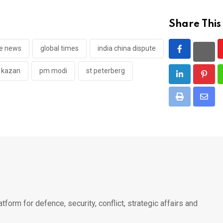
Share This
e news
global times
india china dispute
kazan
pm modi
st peterberg
LinkedIn
Pinte
Print
Shar
via
Email
atform for defence, security, conflict, strategic affairs and