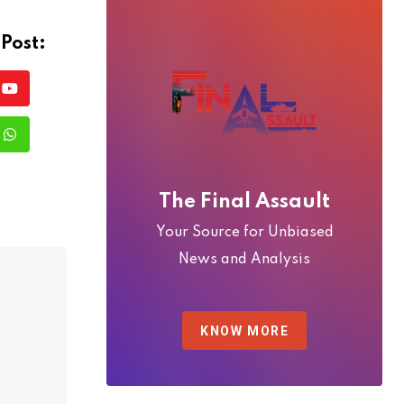
 Post:
Youtube
rest
Whatsapp
e
The Final Assault
Your Source for Unbiased
News and Analysis
KNOW MORE