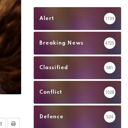
Alert
1139
Breaking News
4725
Classified
581
Conflict
1028
Defence
524
Share
Print