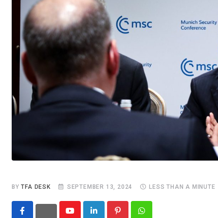
BY
TFA DESK
SEPTEMBER 13, 2024
LESS THAN A MINUTE
Youtube
LinkedIn
Pinterest
Whatsapp