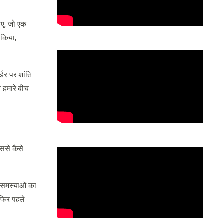
टाए, जो एक
 किया,
डर पर शांत‍ि
र हमारे बीच
इससे कैसे
त समस्याओं का
फ‍िर पहले