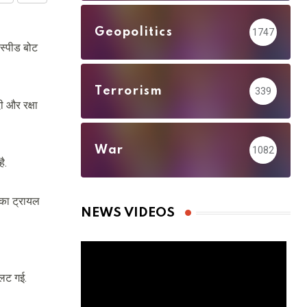
via
Geopolitics
1747
Email
स्पीड बोट
Terrorism
339
ी और रक्षा
War
1082
ै.
 का ट्रायल
NEWS VIDEOS
पलट गई.