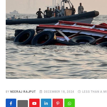
BY
NEERAJ RAJPUT
DECEMBER 18, 2024
LESS THAN A M
Youtube
LinkedIn
Pinterest
Whatsapp