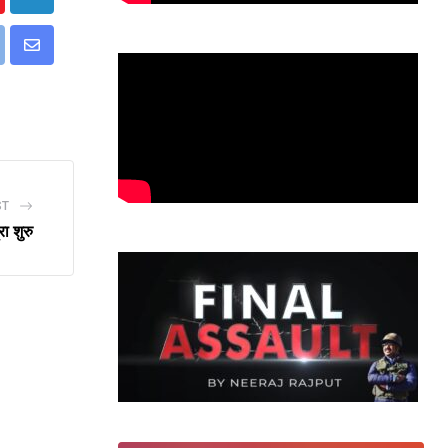
utube
LinkedIn
p
int
Share
via
Email
ST
ा शुरु