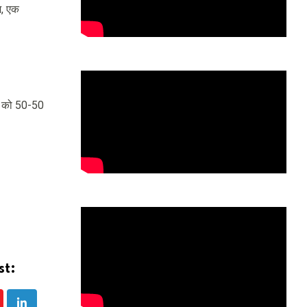
ज, एक
ों को 50-50
st: