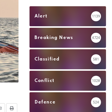
Alert
1139
Breaking News
4724
Classified
581
Conflict
1028
Defence
524
Share
Print