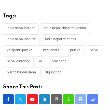
Tags:
india nepal border
india nepal china trijunction
india nepal dispute
india nepal relations
kalapani lipulekh
limpudhara
lipulekh
nepal
nepal currency
oli
prachand
pushp kumar dahal
trijunction
Share This Post:
Youtube
LinkedIn
Pinterest
Whatsapp
Print
Share
via