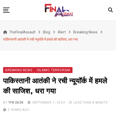
Skip
to
content
Defence
TheFinalAssault
Blog
Alert
Breaking News
War
पाकिस्तानी आतंकी ने रची न्यूयॉर्क में हमले की साजिश, धरा गया
Conflict
Geopolitics
Terrorism
BREAKING NEWS
ISLAMIC TERRORISM
Alert
पाकिस्तानी आतंकी ने रची न्यूयॉर्क में हमले
Viral
की साजिश, धरा गया
Classified
About Us
BY
TFA DESK
SEPTEMBER 7, 2024
LESS THAN A MINUTE
2 YEARS AGO