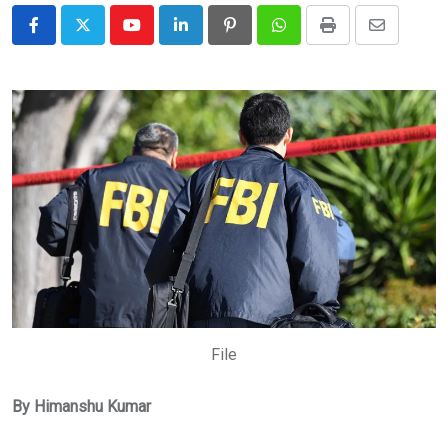
Youtube
LinkedIn
Pinterest
Whatsapp
Print
Share
via
Email
File
By Himanshu Kumar