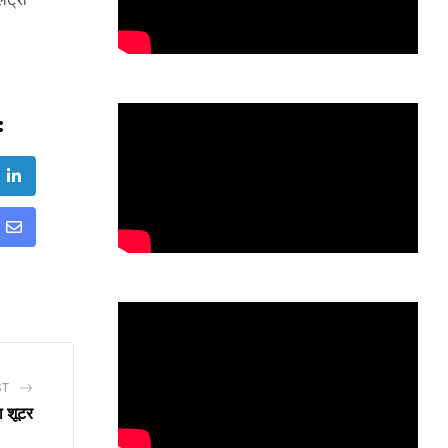
:
ube
LinkedIn
Share
via
Email
ST
 शूटर