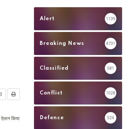
Alert
1139
Breaking News
4731
Classified
581
Conflict
1028
Share
Print
via
Email
Defence
524
का ऐलान किया