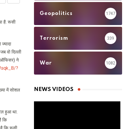
Share
Print
via
Geopolitics
1747
Email
 है. रूसी
Terrorism
339
 ज्यादा
 जब वो दिल्ली
शन ऑफिसर) ने
War
1082
Wsqk_B/?
NEWS VIDEOS
ख्या में सोशल
यरल हुआ था.
है कि
है कि रूसी