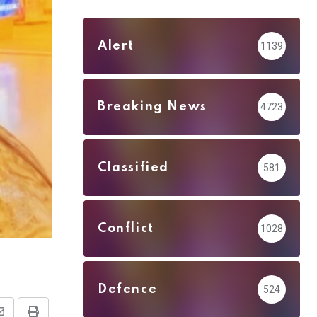
Alert
1139
Breaking News
4723
Classified
581
Conflict
1028
Defence
524