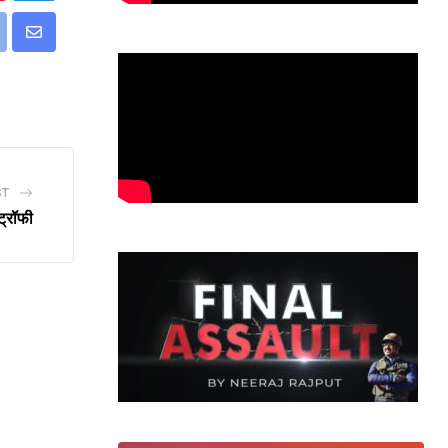
p
int
Share
via
Email
ST
 ट्रॉफी