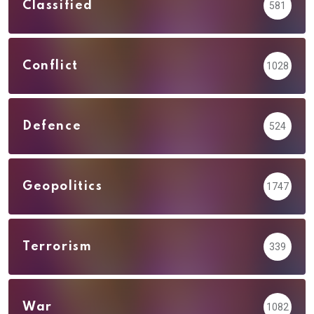
Classified
581
Conflict
1028
Defence
524
Geopolitics
1747
Terrorism
339
War
1082