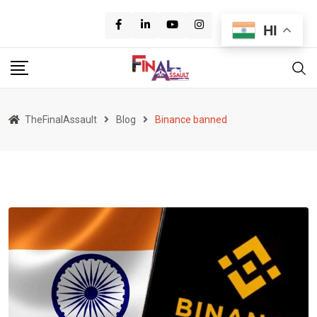
Skip
to
HI
content
TheFinalAssault
Blog
Binance banned