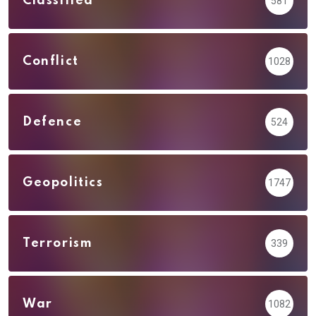
Classified
581
Conflict
1028
Defence
524
Geopolitics
1747
Terrorism
339
War
1082