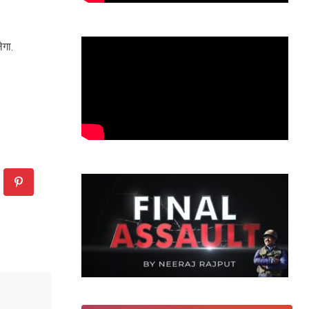
ेगा.
kedIn
Pinterest