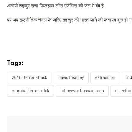
आरोपी तहव्वुर राणा फिलहाल लॉस एंजेलिस की जेल में बंद है.
पर अब कूटनीतिक चैनल के जरिए तहव्वुर को भारत लाने की कवायद शुरु हो गई है.
Tags:
26/11 terror attack
david headley
extradition
ind
mumbai terror attck
tahawwur hussain rana
us extrad