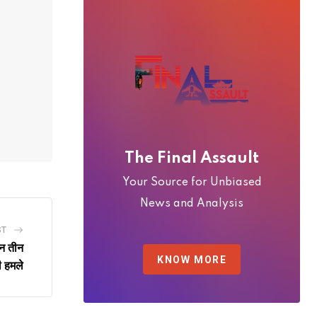
The Final Assault
Your Source for Unbiased
News and Analysis
ST
िन तीन
KNOW MORE
 हमले