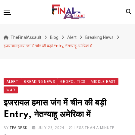
Skip
to
content
Defence
TheFinalAssault
Blog
Alert
Breaking News
War
इजरायल हमास जंग में चीन की बड़ी Entry, नेतन्याहू अमेरिका में
Conflict
Geopolitics
Terrorism
ALERT
BREAKING NEWS
GEOPOLITICS
MIDDLE EAST
Alert
WAR
Viral
इजरायल हमास जंग में चीन की बड़ी
Classified
Entry, नेतन्याहू अमेरिका में
About Us
BY
TFA DESK
JULY 23, 2024
LESS THAN A MINUTE