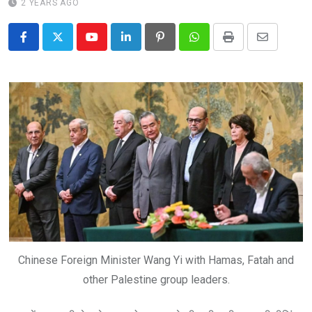
2 YEARS AGO
Youtube
LinkedIn
Pinterest
Whatsapp
Print
Share
via
Email
Chinese Foreign Minister Wang Yi with Hamas, Fatah and
other Palestine group leaders.