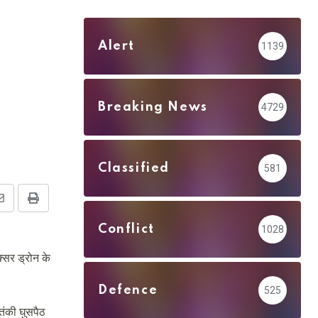
Alert
1139
Breaking News
4729
Classified
581
Share
Print
via
Conflict
1028
Email
्सर ड्रोन के
Defence
525
आतंकी घुसपैठ