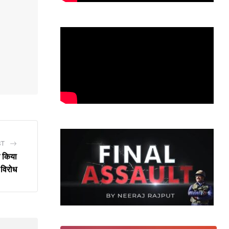
ST
े किया
विरोध