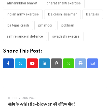
atmanirbhar bharat
bharat shakti exercise
indian army exercise
lca crash jaisalmer
lca tejas
lca tejas crash
pm modi
pokhran
self reliance in defence
swadeshi execise
Share This Post:
Youtube
LinkedIn
Pinterest
Whatsapp
Print
Share
via
Email
PREVIOUS POST
बोइंग के whistle-blower की संदिग्ध मौत !