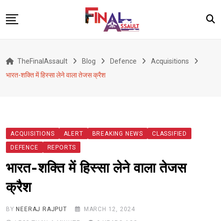
Skip
to
content
Defence
TheFinalAssault
Blog
Defence
Acquisitions
War
भारत-शक्ति में हिस्सा लेने वाला तेजस क्रैश
Conflict
Geopolitics
Terrorism
ACQUISITIONS
ALERT
BREAKING NEWS
CLASSIFIED
Alert
DEFENCE
REPORTS
Viral
भारत-शक्ति में हिस्सा लेने वाला तेजस
Classified
क्रैश
About Us
BY
NEERAJ RAJPUT
MARCH 12, 2024