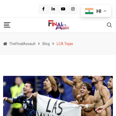
Skip
to
HI
content
TheFinalAssault
Blog
LCA Tejas