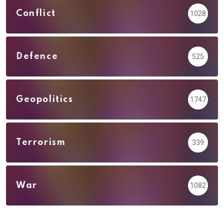
Conflict
1028
Defence
525
Geopolitics
1747
Terrorism
339
War
1082