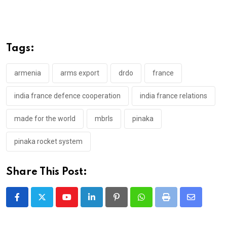
Tags:
armenia
arms export
drdo
france
india france defence cooperation
india france relations
made for the world
mbrls
pinaka
pinaka rocket system
Share This Post:
Youtube
LinkedIn
Pinterest
Whatsapp
Print
Share
via