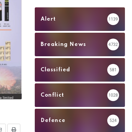
Alert
1139
Breaking News
4732
Classified
581
Conflict
1028
Defence
524