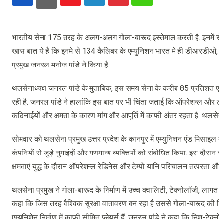
Youtube
LinkedIn
Pinterest
Whatsapp
भारतीय सेना 175 तरह के अलग-अलग गोला-बारूद इस्तेमाल करती है. इनमें से व
खास बात ये है कि इनमे से 134 कैलिबर के एम्युनिशन भारत में ही डीआरडीओ, ड
प्रमुख जनरल मनोज पांडे ने किया है.
थलसेनाध्यक्ष जनरल पांडे के मुताबिक, इस समय सेना के करीब 85 प्रतिशत एम्यु
रही है. जनरल पांडे ने हालांकि इस बात पर भी चिंता जताई कि ऑपरेशन्ल और ट्
कठिनाईयों और क्षमता के कारण मांग और आपूर्ति में काफी अंतर रहता है. थलसेना
सोमवार को थलसेना प्रमुख उत्तर प्रदेश के कानपुर में एम्युनिशन एंड मिसाइल 
कंपनियों से जुड़े नुमाइंदों और गणमान्य व्यक्तियों को संबोधित किया. इस दौरा
क्षमताएं युद्ध के दौरान ऑपरेशन्ल रेडिनेस और टेम्पो यानि परिचालन तत्परता और
थलसेना प्रमुख ने गोला-बारूद के निर्माण में उच्च क्वालिटी, टेक्नोलॉजी, लागत क
कहा कि जिस तरह वैश्विक सुरक्षा वातावरण बन रहा है उससे गोला-बारूद की डिमा
एम्युनिशेन निर्माण में काफी सीमित प्लेयर्स हैं. जनरल पांडे ने कहा कि निश