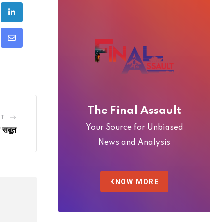
tube
LinkedIn
nt
Share
via
Email
The Final Assault
ST
Your Source for Unbiased
े सबूत
News and Analysis
KNOW MORE