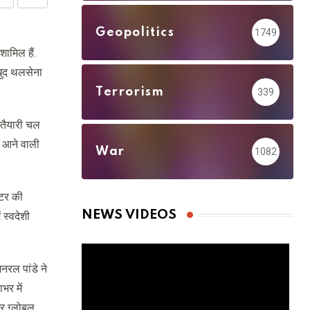
Share
Print
via
Geopolitics
1749
Email
ामिल हैं.
 खुद थलसेना
Terrorism
339
 तैयारी चल
ं आने वाली
War
1082
्टर की
NEWS VIDEOS
 स्वदेशी
जनरल पांडे ने
भर में
और ग्लोबल