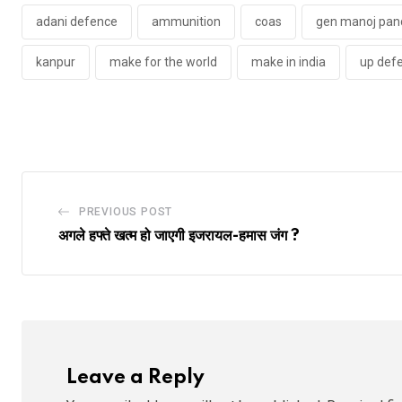
adani defence
ammunition
coas
gen manoj pan
kanpur
make for the world
make in india
up defe
PREVIOUS POST
अगले हफ्ते खत्म हो जाएगी इजरायल-हमास जंग ?
Leave a Reply