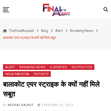
Skip
to
content
Defence
TheFinalAssault
Blog
Alert
Breaking News
War
बालाकोट एयर स्ट्राइक के क्यों नहीं मिले सबूत
Conflict
Geopolitics
Terrorism
ALERT
BREAKING NEWS
CLASSIFIED
GEOPOLITICS
Alert
INDIA-PAKISTAN
REPORTS
Viral
बालाकोट एयर स्ट्राइक के क्यों नहीं मिले
Classified
सबूत
About Us
BY
NEERAJ RAJPUT
FEBRUARY 26, 2024