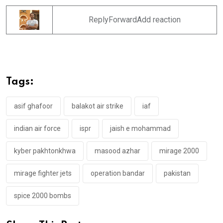
ReplyForwardAdd reaction
Tags:
asif ghafoor
balakot air strike
iaf
indian air force
ispr
jaish e mohammad
kyber pakhtonkhwa
masood azhar
mirage 2000
mirage fighter jets
operation bandar
pakistan
spice 2000 bombs