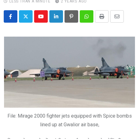
LESS THAN A MINUTE
2 YEARS AGO
Youtube
LinkedIn
Pinterest
Whatsapp
Print
Share
via
Email
File: Mirage 2000 fighter jets equipped with Spice bombs
lined up at Gwalior air base,