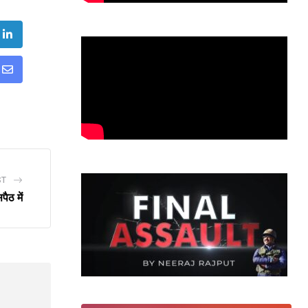
:
ube
LinkedIn
Share
via
Email
ST
पैठ में