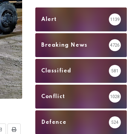
Alert
1139
Breaking News
4726
Classified
581
Conflict
1028
Defence
524
Share
Print