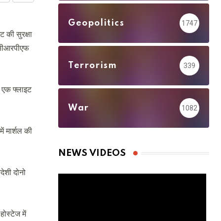
via
Geopolitics
1747
Email
ट की सुरक्षा
ब सीआरपीएफ
Terrorism
339
ै एक फ्लाइट
War
1082
ें मार्शल की
NEWS VIDEOS
िदेशी दोनो
ोस्टेज में