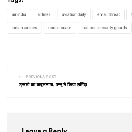
Tags:
air india
airlines
aviation daily
email threat
indian airlines
midair scare
national security guards
PREVIOUS POST
ट्रूडो का कबूलनामा, पन्नू ने किया शर्मिंदा
Leave a Reply