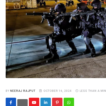
BY
NEERAJ RAJPUT
OCTOBER 16, 2024
LESS THAN A MI
Youtube
LinkedIn
Pinterest
Whatsapp