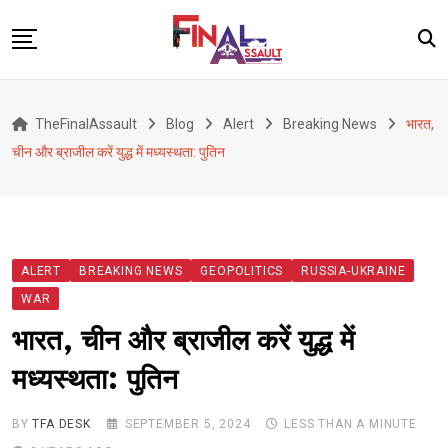
Skip
to
content
Defence
TheFinalAssault
Blog
Alert
Breaking News
भारत,
War
चीन और ब्राजील करें युद्ध में मध्यस्थता: पुतिन
Conflict
Geopolitics
Terrorism
ALERT
BREAKING NEWS
GEOPOLITICS
RUSSIA-UKRAINE
Alert
WAR
Viral
भारत, चीन और ब्राजील करें युद्ध में
Classified
मध्यस्थता: पुतिन
About Us
BY
TFA DESK
SEPTEMBER 5, 2024
LESS THAN A MINUTE