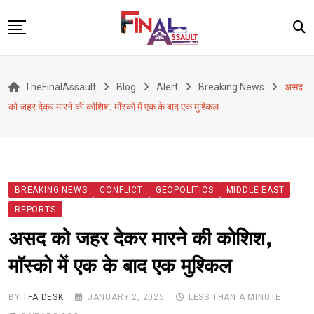
Skip
to
content
Defence
TheFinalAssault
Blog
Alert
Breaking News
असद
War
को जहर देकर मारने की कोशिश, मॉस्को में एक के बाद एक मुश्किल
Conflict
Geopolitics
Terrorism
BREAKING NEWS
CONFLICT
GEOPOLITICS
MIDDLE EAST
Alert
REPORTS
Viral
असद को जहर देकर मारने की कोशिश,
Classified
मॉस्को में एक के बाद एक मुश्किल
About Us
BY
TFA DESK
JANUARY 2, 2025
LESS THAN A MINUTE