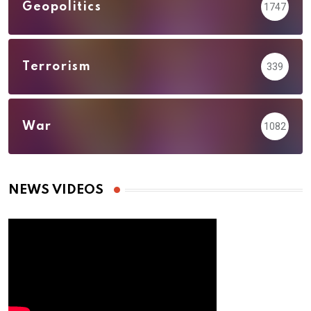
Geopolitics
1747
Terrorism
339
War
1082
NEWS VIDEOS