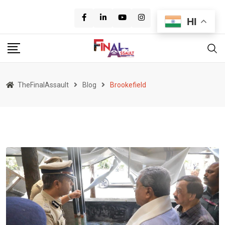
Skip
to
HI
content
TheFinalAssault
Blog
Brookefield