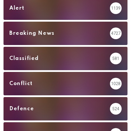
Alert
1139
Breaking News
4727
Classified
581
Conflict
1028
Defence
524