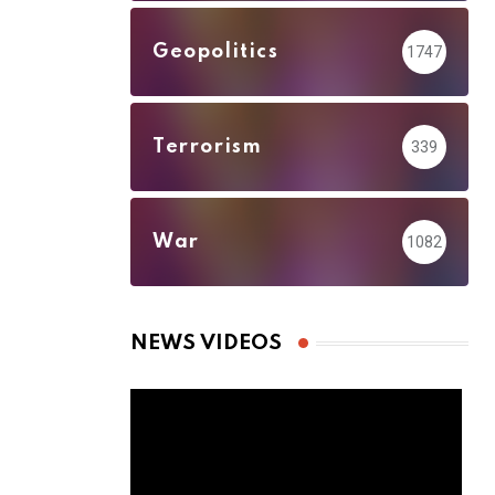
Geopolitics
1747
Terrorism
339
War
1082
NEWS VIDEOS