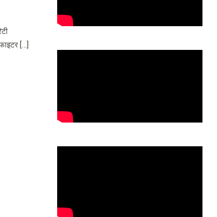
िटी
थ फाइटर […]