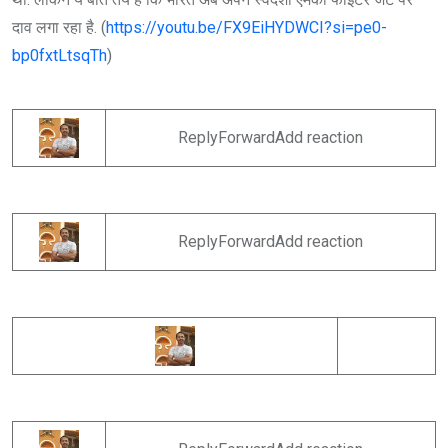
दाव लगा रहा है. (
https://youtu.be/FX9EiHYDWCI?si=pe0-
bp0fxtLtsqTh
)
ReplyForwardAdd reaction
ReplyForwardAdd reaction