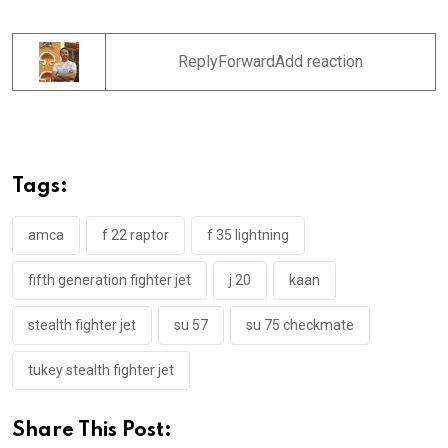
ReplyForwardAdd reaction
Tags:
amca
f 22 raptor
f 35 lightning
fifth generation fighter jet
j 20
kaan
stealth fighter jet
su 57
su 75 checkmate
tukey stealth fighter jet
Share This Post: