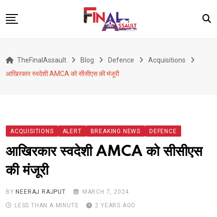
Skip
to
content
Defence
TheFinalAssault
Blog
Defence
Acquisitions
War
आखिरकार स्वदेशी AMCA को सीसीएस की मंजूरी
Conflict
Geopolitics
Terrorism
ACQUISITIONS
ALERT
BREAKING NEWS
DEFENCE
Alert
आखिरकार स्वदेशी AMCA को सीसीएस
Viral
की मंजूरी
Classified
About Us
BY
NEERAJ RAJPUT
MARCH 7, 2024
LESS THAN A MINUTE
2 YEARS AGO