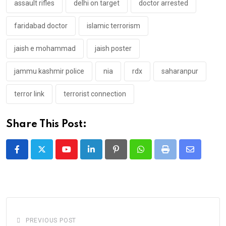
assault rifles
delhi on target
doctor arrested
faridabad doctor
islamic terrorism
jaish e mohammad
jaish poster
jammu kashmir police
nia
rdx
saharanpur
terror link
terrorist connection
Share This Post:
Youtube
LinkedIn
Pinterest
Whatsapp
Print
Share
via
Email
PREVIOUS POST