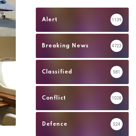
Alert
1139
Breaking News
4723
Classified
581
Conflict
1028
Defence
524