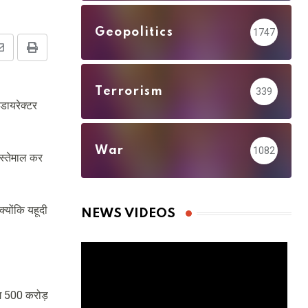
Geopolitics
1747
Share
Print
via
Terrorism
339
Email
 डायरेक्टर
War
1082
स्तेमाल कर
्योंकि यहूदी
NEWS VIDEOS
भग 500 करोड़