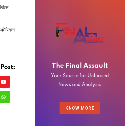
्किंस
य अमेरिकन
The Final Assault
 Post:
Your Source for Unbiased
News and Analysis
Youtube
rest
Whatsapp
KNOW MORE
e