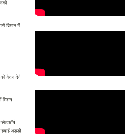
 उनकी
री विमान में
को वेतन देने
ीं मिशन
्लेटफॉर्म
े हवाई अड्डों