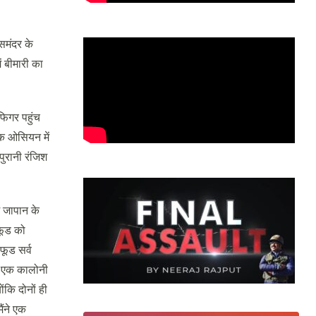
 समंदर के
ं बीमारी का
फिगर पहुंच
िक ओसियन में
पुरानी रंजिश
ं जापान के
ीफूड को
फूड सर्व
की एक कालोनी
ंकि दोनों ही
ैंने एक