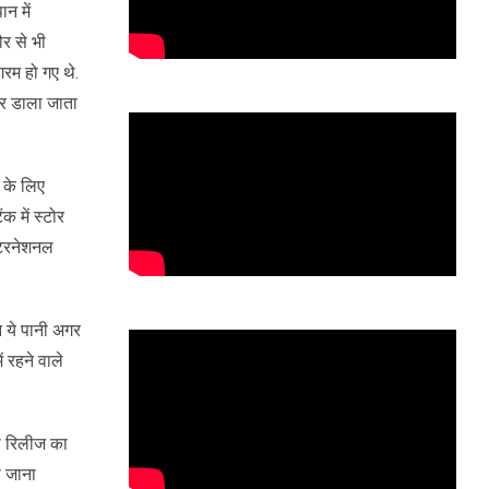
न में
र से भी
गरम हो गए थे.
पर डाला जाता
 के लिए
 में स्टोर
ंटरनेशनल
न ये पानी अगर
ं रहने वाले
इस रिलीज का
ा जाना