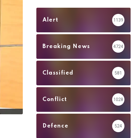
Alert
1139
Breaking News
4724
Classified
581
Conflict
1028
Defence
524