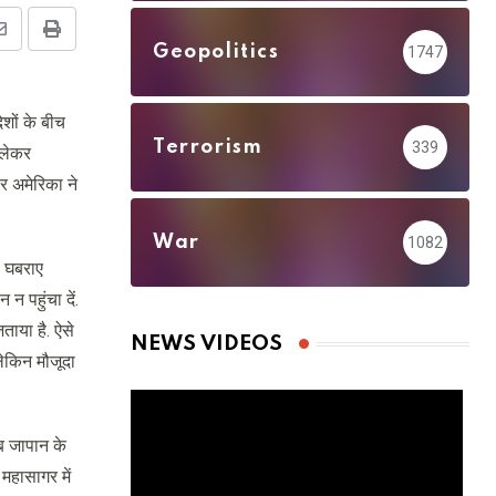
Share
Print
Geopolitics
1747
via
Email
ेशों के बीच
Terrorism
339
 लेकर
र अमेरिका ने
War
1082
. घबराए
 पहुंचा दें.
ताया है. ऐसे
NEWS VIDEOS
 लेकिन मौजूदा
ब जापान के
महासागर में