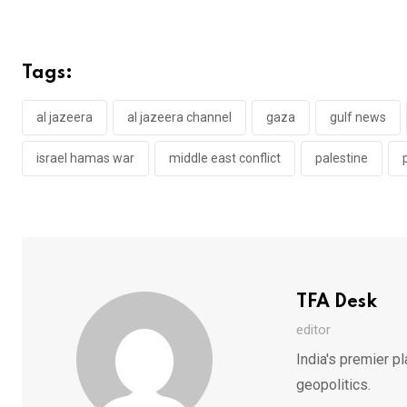
Tags:
al jazeera
al jazeera channel
gaza
gulf news
israel hamas war
middle east conflict
palestine
TFA Desk
editor
India's premier pl
geopolitics.