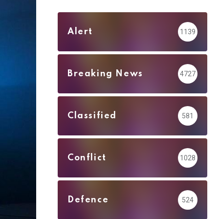
Alert
1139
Breaking News
4727
Classified
581
Conflict
1028
Defence
524