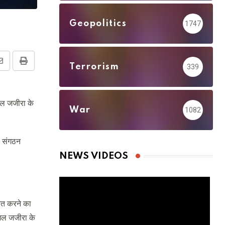
Geopolitics
1747
Share
Print
Terrorism
339
via
Email
अल जजीरा के
War
1082
ी संगठन
NEWS VIDEOS
रित करने का
 अल जजीरा के