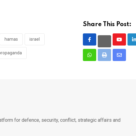
Share This Post:
hamas
israel
Youtube
L
propaganda
Whatsapp
Print
Share
via
Email
atform for defence, security, conflict, strategic affairs and